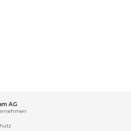
am AG
ternehmen
hutz