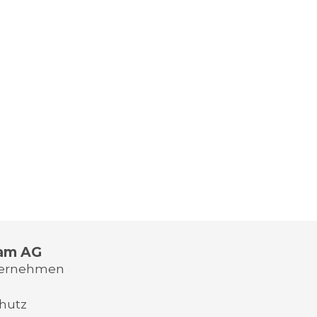
am AG
ternehmen
hutz