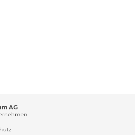
am AG
ternehmen
hutz